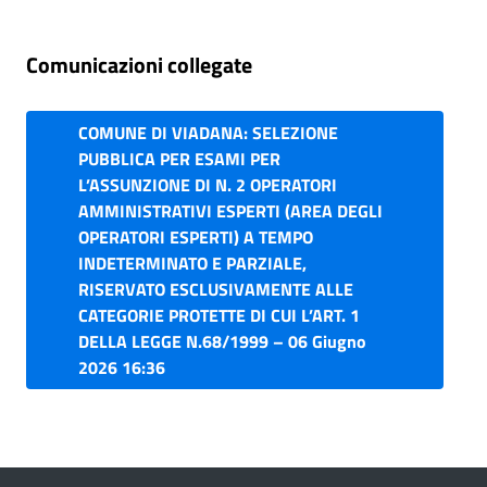
Comunicazioni collegate
COMUNE DI VIADANA: SELEZIONE
PUBBLICA PER ESAMI PER
L’ASSUNZIONE DI N. 2 OPERATORI
AMMINISTRATIVI ESPERTI (AREA DEGLI
OPERATORI ESPERTI) A TEMPO
INDETERMINATO E PARZIALE,
RISERVATO ESCLUSIVAMENTE ALLE
CATEGORIE PROTETTE DI CUI L’ART. 1
DELLA LEGGE N.68/1999 – 06 Giugno
2026 16:36