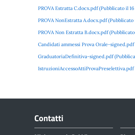
PROVA Estratta C.docx.pdf (Pubblicato il 16
PROVA NonEstratta A.docx.pdf (Pubblicato il
PROVA Non Estratta B.docx.pdf (Pubblicato i
Candidati ammessi Prova Orale-signed.pdf (
GraduatoriaDefinitiva-signed.pdf (Pubblicat
IstruzioniAccessoAttiProvaPreselettiva.pdf (
Contatti