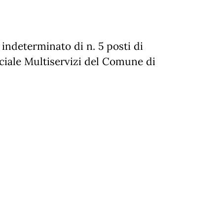
 in
dete
r
m
i
n
a
to
di
n. 5
posti di
eciale Multiservizi del Comune di