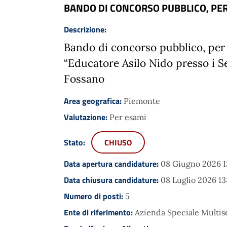
BANDO DI CONCORSO PUBBLICO, PER 
Descrizione:
B
a
ndo
di
c
o
nc
o
rso
pubblic
o
,
p
er
“Educatore Asilo Nido
p
r
es
s
o
i S
Fossano
Area geografica:
Piemonte
Valutazione:
Per esami
Stato:
CHIUSO
Data apertura candidature:
08 Giugno 2026 1
Data chiusura candidature:
08 Luglio 2026 13
Numero di posti:
5
Ente di riferimento:
Azienda Speciale Multis