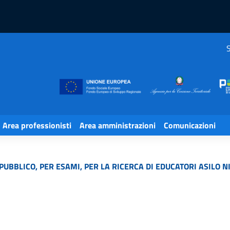
S
Area professionisti
Area amministrazioni
Comunicazioni
UBBLICO, PER ESAMI, PER LA RICERCA DI EDUCATORI ASILO N