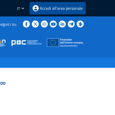
Accedi all'area personale
IT
eguici su:
IDO