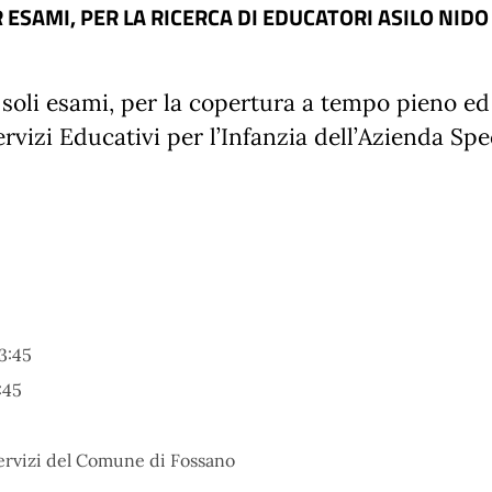
ESAMI, PER LA RICERCA DI EDUCATORI ASILO NIDO
soli
es
a
m
i
,
p
e
r
la
c
o
pertura
a
t
e
m
po
pieno
ed
ervizi Educativi per l’Infanzia dell’Azienda Sp
3:45
:45
ervizi del Comune di Fossano