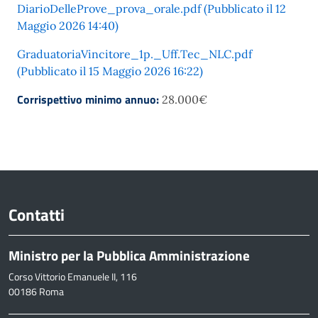
DiarioDelleProve_prova_orale.pdf (Pubblicato il 12
Maggio 2026 14:40)
GraduatoriaVincitore_1p._Uff.Tec_NLC.pdf
(Pubblicato il 15 Maggio 2026 16:22)
Corrispettivo minimo annuo:
28.000€
Contatti
Ministro per la Pubblica Amministrazione
Corso Vittorio Emanuele II, 116
00186 Roma