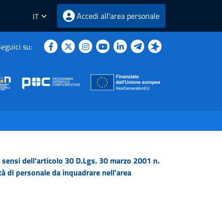
Accedi all'area personale
IT
eguici su:
sensi dell’articolo 30 D.Lgs. 30 marzo 2001 n.
tà di personale da inquadrare nell’area