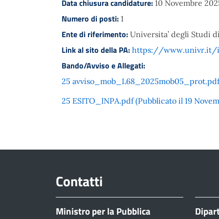
Data chiusura candidature:
10 Novembre 202
Numero di posti:
1
Ente di riferimento:
Universita’ degli Studi 
Link al sito della PA:
https://www.univr.it/i
Bando/Avviso e Allegati:
25 avviso_mob_L68_2025mob05_prot.pdf (Pu
25 ESITO_INPA.pdf (Pubblicato il 19 Novem
Contatti
Ministro per la Pubblica
Dipar