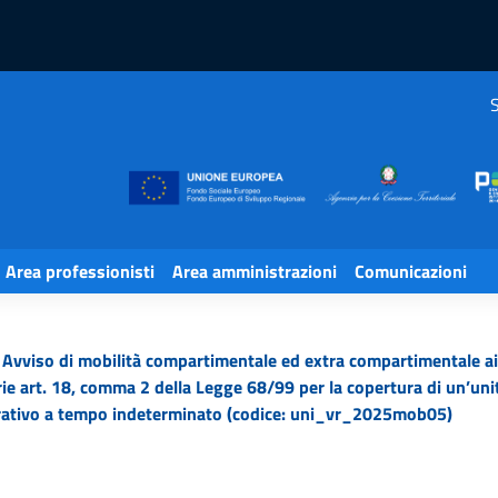
S
Area professionisti
Area amministrazioni
Comunicazioni
 Avviso di mobilità compartimentale ed extra compartimentale ai 
orie art. 18, comma 2 della Legge 68/99 per la copertura di un’uni
trativo a tempo indeterminato (codice: uni_vr_2025mob05)