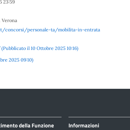
5 23:59
di Verona
t/concorsi/personale-ta/mobilita-in-entrata
bblicato il 10 Ottobre 2025 10:16)
bre 2025 09:10)
timento della Funzione
Informazioni