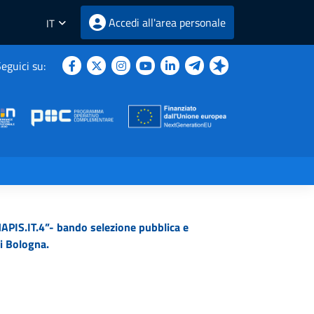
Accedi all'area personale
IT
eguici su:
PIS.IT.4”- bando selezione pubblica e
di Bologna.