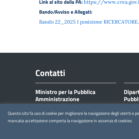
Link al sito della PA:
https://www.crea.gov.i
Bando/Avviso e Allegati:
Bando 22_2025 1 posizione RICERCATORE.pdf
Contatti
Ministro per la Pubblica
Dipar
Amministrazione
Pubbl
Corso Vittorio Emanuele II, 116
Corso Vi
Questo sito fa uso di cookie per migliorare la navigazione degli utenti e p
00186 Roma
00186 
mancata accettazione comporta la navigazione in assenza di cookies.