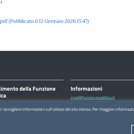
t
 (Pubblicato il 12 Gennaio 2026 15:47)
timento della Funzione
Informazioni
ica
inpa@funzionepubblica.it
ttorio Emanuele II, 116
FAQ
er raccogliere informazioni sull'utilizzo del sito stesso. Per maggiori informaz
Roma
FAQ – Domande e risposte