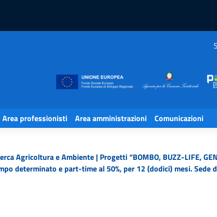
S
Area professionisti
Area amministrazioni
Comunicazioni
erca Agricoltura e Ambiente | Progetti “BOMBO, BUZZ-LIFE, GENA
empo determinato e part-time al 50%, per 12 (dodici) mesi. Sede 