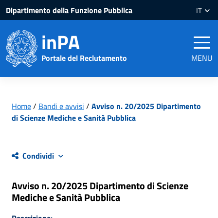
Salta
Salta
Dipartimento della Funzione Pubblica
IT
al
al
contenuto
piè
inPA
pagina
Portale del Reclutamento
MENU
Home
/
Bandi e avvisi
/
Avviso n. 20/2025 Dipartimento
di Scienze Mediche e Sanità Pubblica
Condividi
Avviso n. 20/2025 Dipartimento di Scienze
Mediche e Sanità Pubblica
Descrizione: