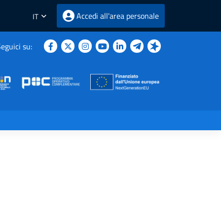
Accedi all'area personale
IT
eguici su: