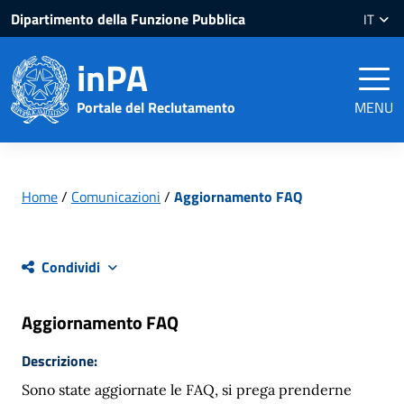
Salta
Salta
Dipartimento della Funzione Pubblica
IT
al
al
contenuto
piè
inPA
pagina
Portale del Reclutamento
MENU
Home
/
Comunicazioni
/
Aggiornamento FAQ
Condividi
Aggiornamento FAQ
Descrizione:
Sono state aggiornate le FAQ, si prega prenderne